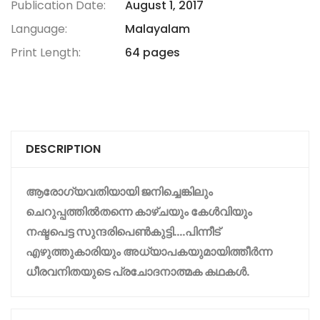
Publication Date:
August 1, 2017
Language:
Malayalam
Print Length:
64 pages
DESCRIPTION
ആരോഗ്യവതിയായി
ജനിച്ചെങ്കിലും
ചെറുപ്പത്തിൽ
തന്നെ
കാഴ്ചയും
കേൾവിയും
നഷ്ടപെട്ട
സുന്ദരിപെൺകുട്ടി
….
പിന്നീട്
എഴുത്തുകാരിയും
അധ്യാപകയുമായിത്തീർന്ന
ധീരവനിതയുടെ
പ്രചോദനാത്മക
കഥകൾ
.