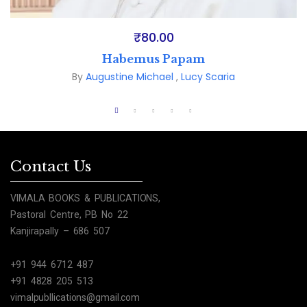
₹
80.00
Habemus Papam
By
Augustine Michael
,
Lucy Scaria
Contact Us
VIMALA BOOKS & PUBLICATIONS,
Pastoral Centre, PB No 22
Kanjirapally – 686 507
+91 944 6712 487
+91 4828 205 513
vimalpubllications@gmail.com