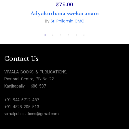
₹
75.00
Adyakurbana swekaranam
By
Sr. Philomin CMC
Contact Us
VIMALA BOOKS & PUBLICATIONS,
Pastoral Centre, PB No 22
Kanjirapally – 686 507
+91 944 6712 487
+91 4828 205 513
vimalpubllications@gmail.com