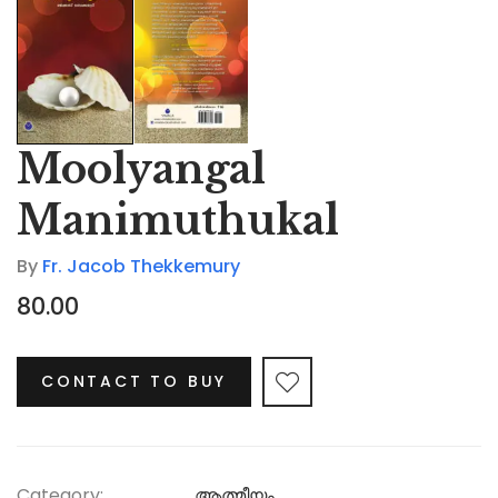
Moolyangal
Manimuthukal
By
Fr. Jacob Thekkemury
80.00
CONTACT TO BUY
Category:
ആത്മീയം