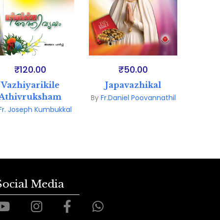
₹
120.00
₹
50.00
Vazhiyarikile
Japavazhikal
A
Athivruksham
Pa
By
Fr.Daniel Poovannathil
Fr. Joseph Kumbukkal
B
Social Media