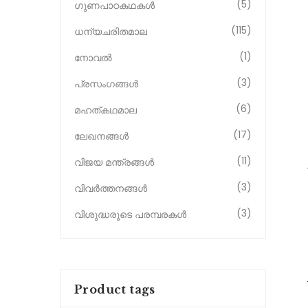
(5)
ഗുണപാഠകഥകൾ
(115)
ധന്യചരിതമാല
(1)
നോവൽ
(3)
പ്രസംഗങ്ങൾ
(6)
മഹത്കഥമാല
(17)
ലേഖനങ്ങൾ
(11)
വിജയ മന്ത്രങ്ങൾ
(3)
വിവർത്തനങ്ങൾ
(3)
വിശുദ്ധരുടെ പരമ്പരകൾ
Product tags