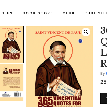
for Virtuous Life Daily Reflections
UT US
BOOK STORE
CLUB
PUBLISH
3
Q
L
R
By
25