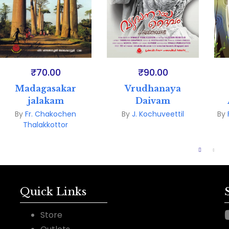
₹
70.00
₹
90.00
Madagasakar
Vrudhanaya
jalakam
Daivam
By
Fr. Chakochen
By
J. Kochuveettil
By
Thalakkottor
Quick Links
Store