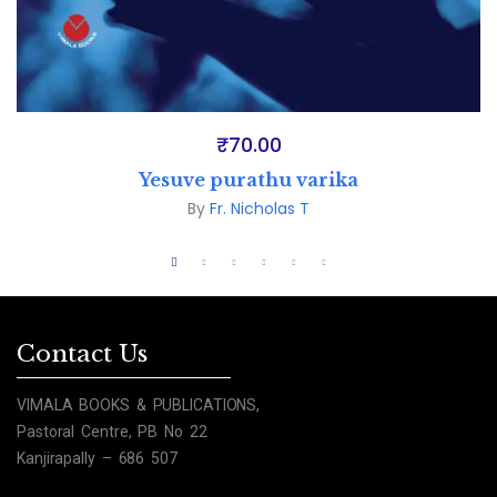
₹
70.00
Yesuve purathu varika
By
Fr. Nicholas T
Contact Us
VIMALA BOOKS & PUBLICATIONS,
Pastoral Centre, PB No 22
Kanjirapally – 686 507